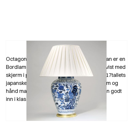
Octagonal Imari vase blå og hvit fra Vaughan er en
Bordlampe i keramikk med messing detalj vist med
skjerm i plisse. Bordlampen er inspirert av 17tallets
japanske Imari porselen, med sin runde form og
hånd malte dekorative motiv, passer lampen godt
inn i klassiske interiør.