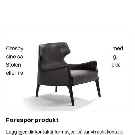
Crosby chair fra Frigerio er en moderne stol med
sine særegne former på armlener og stolrygg.
Stolen kommer med enten avtagbart tekstiltrekk
eller i skinn og bena er i harmonerende tre.
Forespør produkt
Legg igjen din kontaktinformasjon, så tar vi raskt kontakt