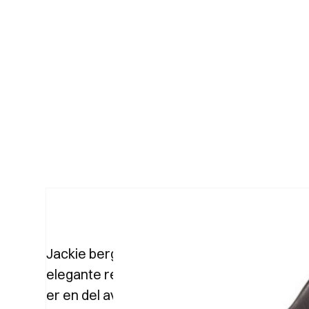
Jackie bergere fra Frigerio er en formfull
elegante rette ben i solid tre. Den kan fås m
er en del av en kolleksjon med sofa, puff og