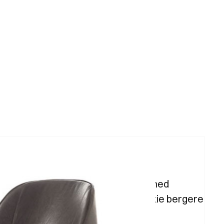
 stol med avrundet rygg og sete og med
ed avtagbart tekstil eller i lær. Jackie bergere
 mindre stoler.