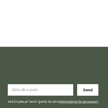
Ved å trykke på "send" godtar du våre
Retningslinjer for personvern