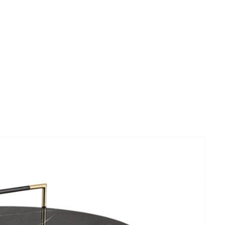
d små bord og konsoller. Bordplaten har
ate i baklakkert glass. Serien kommer i flere