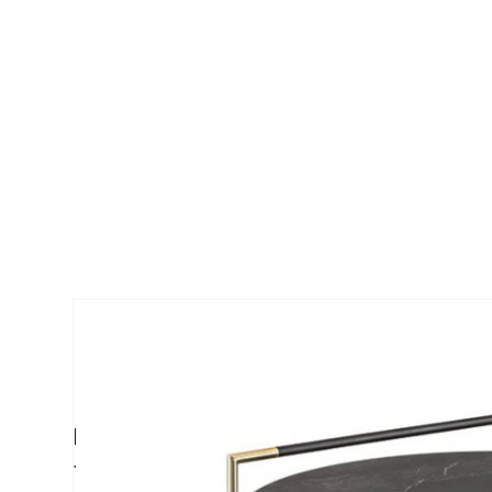
Kevin Tavoline fra Frigerio er en serie me
lakkerte detaljer og bordene har en underpl
fasonger og størrelser.