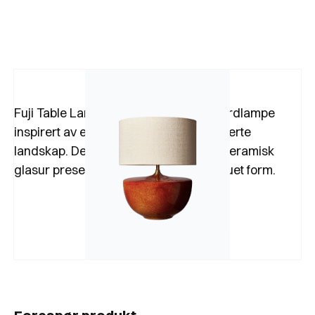
Fuji Table Lamp fra Heathfield er en bordlampe
inspirert av eldgamle, naturlig skulpturerte
landskap. Den har en levende reaktiv keramisk
glasur presentert på halvkuleformet, buet form.