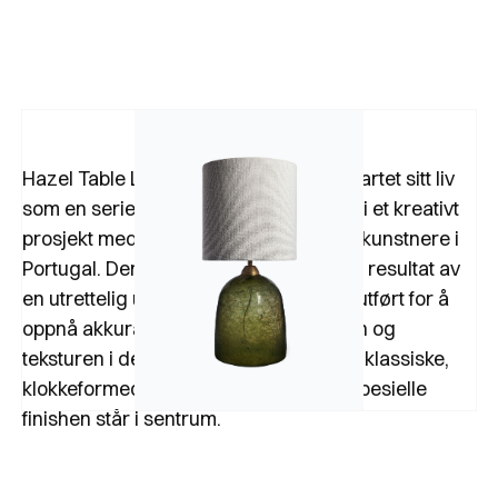
Hazel Table Lamp fra Heathfield nye startet sitt liv
som en serie ferdighetseksperimenter i et kreativt
prosjekt med våre svært dyktige glasskunstnere i
Portugal. Den mosegrønne basen er et resultat av
en utrettelig utviklingsprosess som er utført for å
oppnå akkurat den riktige fargedybden og
teksturen i den boblete overflaten. Den klassiske,
klokkeformede formen gjør at denne spesielle
finishen står i sentrum.