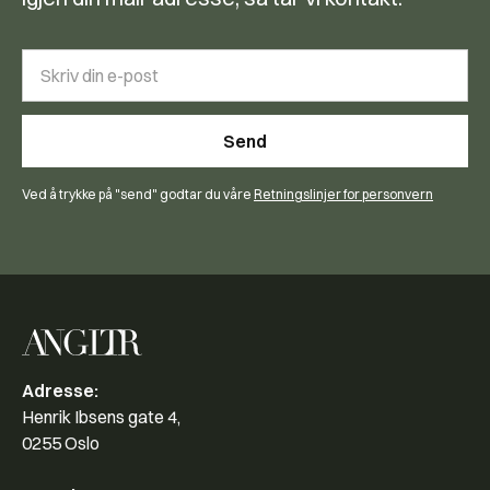
Ved å trykke på "send" godtar du våre
Retningslinjer for personvern
Adresse:
Henrik Ibsens gate 4,
0255 Oslo