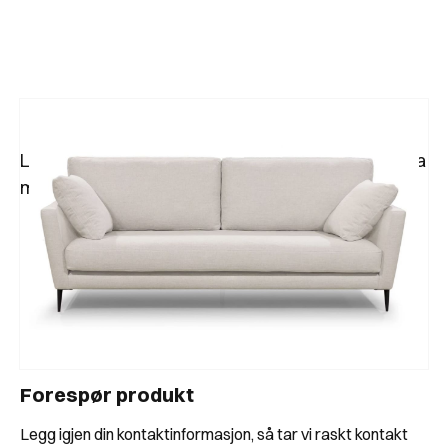
Lima sofa fra Tapizados Doñana er en klassisk sofa
med løse side-puter og med ben i metall.
Forespør produkt
Legg igjen din kontaktinformasjon, så tar vi raskt kontakt