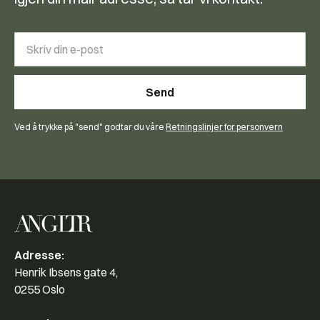
Ved å trykke på "send" godtar du våre
Retningslinjer for personvern
Adresse:
Henrik Ibsens gate 4,
0255 Oslo