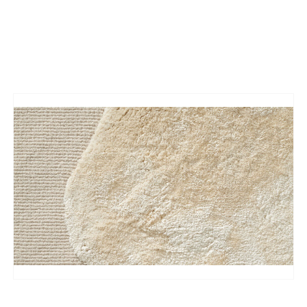
Teppe fra Pierre Frey som kombinere veving av luv
og løkke for å få fremheve de runde formene i
mønsteret.