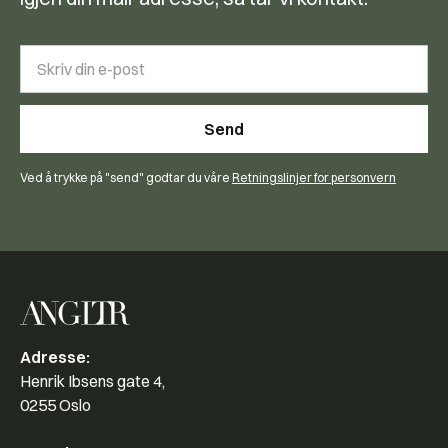
Ved å trykke på "send" godtar du våre
Retningslinjer for personvern
Adresse:
Henrik Ibsens gate 4,
0255 Oslo