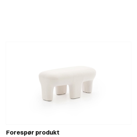
Benk fra Pierre Frey med massive og skulpturelle
former.
Forespør produkt