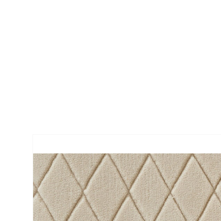
Teppe fra Pierre Frey i mykt og fluffy ull