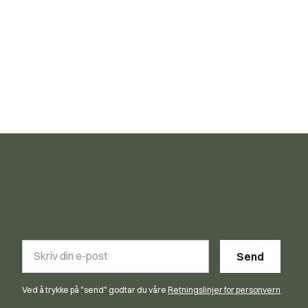
Ved å trykke på "send" godtar du våre
Retningslinjer for personvern