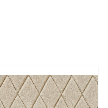
 med diamantformet mønster.