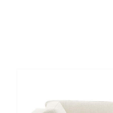
Patt modulbasert 2 seat sofa fra Pierre Fre
behov, som passer i et moderne interiør.