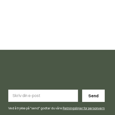
Ved å trykke på "send" godtar du våre
Retningslinjer for personvern