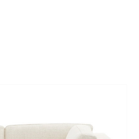
y i tekstil. En sofa som kan tilpasses etter