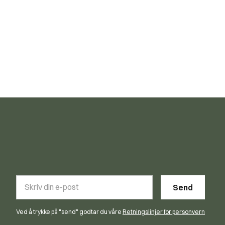
Ved å trykke på "send" godtar du våre
Retningslinjer for personvern