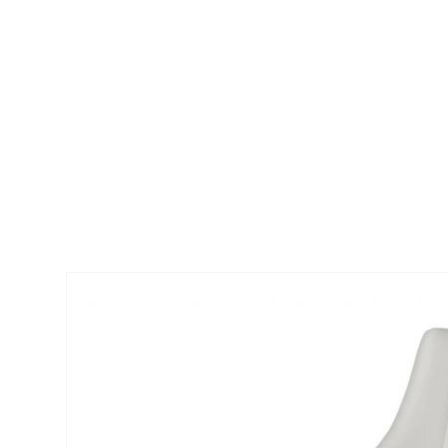
Raquel spisestuestol fra Tapizados Doñan
treverk.