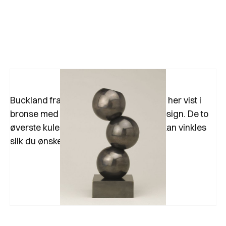
Buckland fra Vaughan er en spotlampe her vist i
bronse med et moderne, kuleformet design. De to
øverste kulene er justerbare, så lyses kan vinkles
slik du ønsker.