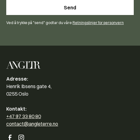
Ved å trykke på "send" godtar du våre
Retningslinjer for personvern
Adresse:
Henrik Ibsens gate 4,
0255 Oslo
Kontakt:
+47 97 33 80 80
contact@angleterre.no