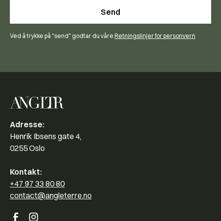
Ved å trykke på "send" godtar du våre
Retningslinjer for personvern
Adresse:
Henrik Ibsens gate 4,
0255 Oslo
Kontakt:
+47 97 33 80 80
contact@angleterre.no