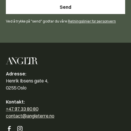
Ved å trykke på "send" godtar du våre
Retningslinjer for personvern
Adresse:
Henrik Ibsens gate 4,
0255 Oslo
Kontakt:
+47 97 33 80 80
contact@angleterre.no