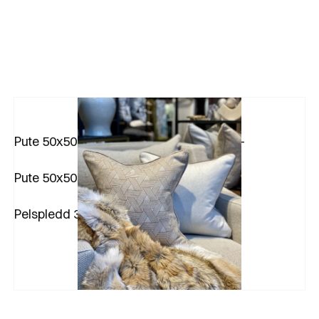
Pute 50x50 i ulltekstil fra Mulberry 3.980,-
Pute 50x50 i ulltekstil fra Dedar
Pelspledd 31.250,-