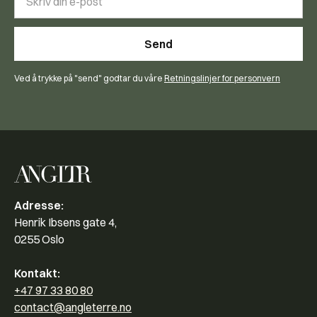
Ved å trykke på "send" godtar du våre
Retningslinjer for personvern
Adresse:
Henrik Ibsens gate 4,
0255 Oslo
Kontakt:
+47 97 33 80 80
contact@angleterre.no