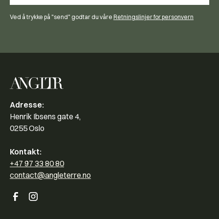
Ved å trykke på "send" godtar du våre
Retningslinjer for personvern
Adresse:
Henrik Ibsens gate 4,
0255 Oslo
Kontakt:
+47 97 33 80 80
contact@angleterre.no